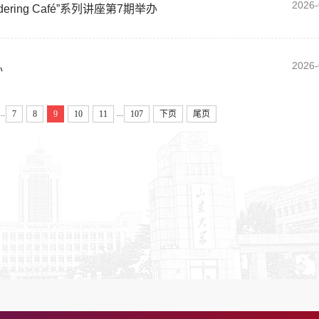
2026-
ering Café”系列讲座第7期举办
2026-
办
...
...
7
8
9
10
11
107
下页
尾页