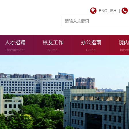
ENGLISH
|
人才招聘
校友工作
办公指南
院内
Recruitment
Alumni
Guide
Infor