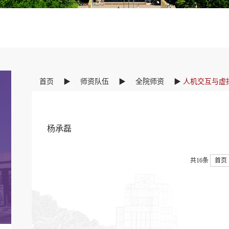
首页
▶
师资队伍
▶
全院师资
▶
人机交互与虚
杨承磊
共16条
首页