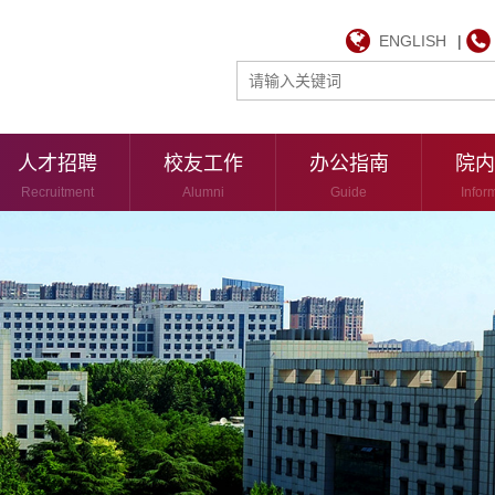
ENGLISH
|
人才招聘
校友工作
办公指南
院内
Recruitment
Alumni
Guide
Infor