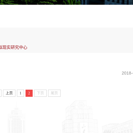
拟现实研究中心
2018-
上页
1
2
下页
尾页