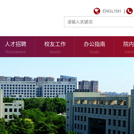
ENGLISH
|
人才招聘
校友工作
办公指南
院内
Recruitment
Alumni
Guide
Infor