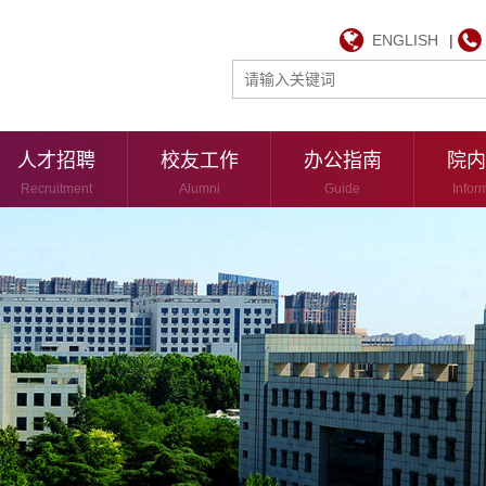
ENGLISH
|
人才招聘
校友工作
办公指南
院内
Recruitment
Alumni
Guide
Infor