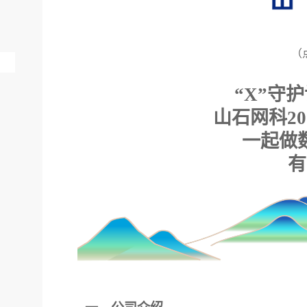
（
“X”守
山石网科
20
一起做
有