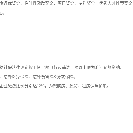
度评优奖金、临时性激励奖金、项目奖金、专利奖金、优秀人才推荐奖金
勤。
据社保法律规定按工资全额（超过基数上限以上限为准）足额缴纳。
、意外医疗保险、意外伤害险
&身故保险。
企业缴费比例分别达
12%，为您购房、还贷、租房保驾护航。