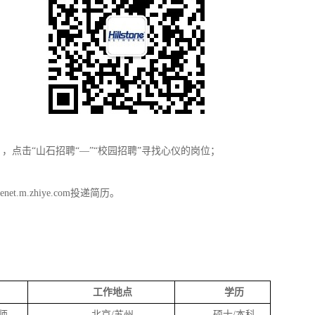
），点击“山石招聘“—”“校园招聘”寻找心仪的岗位；
onenet.m.zhiye.com
投递简历。
工作地点
学历
师
北京
/苏州
硕士
/本科