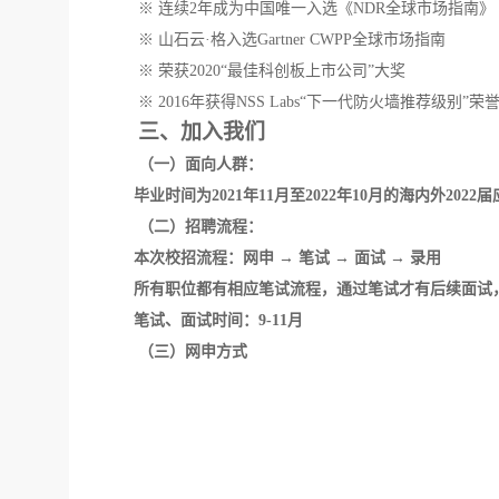
※ 连续2年成为中国唯一入选《NDR全球市场指南
※ 山石云·格入选Gartner CWPP全球市场指南
※ 荣获2020“最佳科创板上市公司”大奖
※ 2016年获得NSS Labs“下一代防火墙推荐级别”荣
三、加入我们
（一）面向人群：
毕业时间为
202
1
年
11月至202
2
年
10月的海内外2
0
2
2
届
（二）招聘流程：
本次校招流程：网申
→ 笔试 → 面试 → 录用
所有职位都有相应笔试
流程，
通过笔试才有后续面试
笔试
、
面试时间
：
9
-1
1
月
（三）网申方式