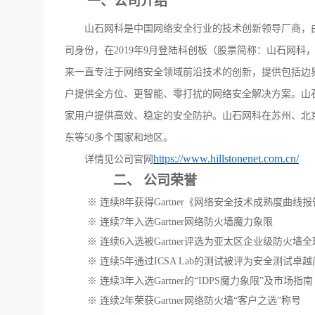
一、
公司介绍
山石网科是中国网络安全行业的技术创新领导厂商，
司身份，在2019年9月登陆科创板（股票简称：山石网科，股
来一直专注于网络安全领域前沿技术的创新，提供包括边
户提供全方位、更智能、零打扰的网络安全解决方案。山
家用户提供高效、稳定的安全防护。山石网科在苏州、北
东等50多个国家和地区。
https://www.hillstonenet.com.cn/
详情见公司官网
二、
公司荣誉
※ 连续8年获得Gartner《网络安全技术成熟度曲线
※
连续
7年入选Gartner网络防火墙魔力象限
※ 连续6入选被Gartner评选为亚太区企业级防火墙
※ 连续5年通过ICSA Lab的测试被评为安全测试卓
※ 连续3年入选Gartner的“IDPS魔力象限”及市场指南
※ 连续2年荣获Gartner网络防火墙“客户之选”称号