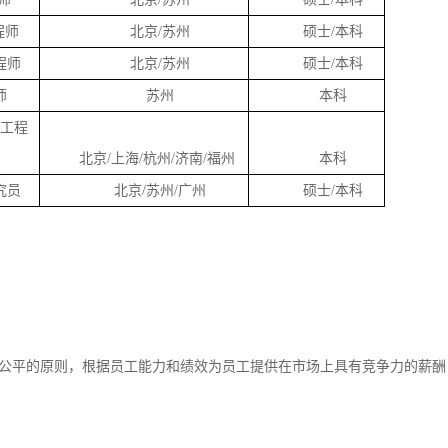
程师
北京
/苏州
硕士
/本科
程师
北京
/苏州
硕士
/本科
师
苏州
本科
工程
北京
/上海/杭州/济南/福州
本科
究员
北京
/苏州/广州
硕士
/本科
公平的原则，根据员工能力和绩效为员工提供在市场上具有竞争力的薪酬