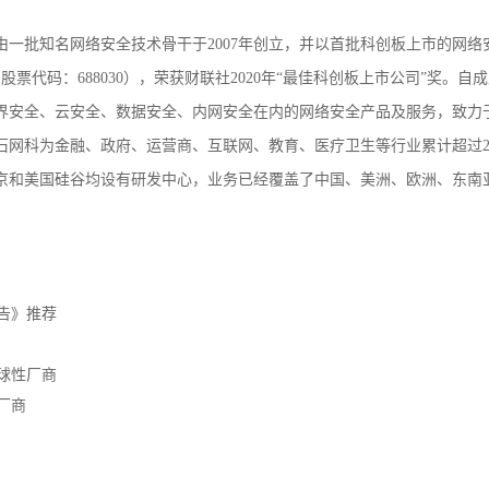
由一批知名网络安全技术骨干于
2007年创立，并以首批科创板上市的网络
票代码：688030），荣获财联社2020年“最佳科创板上市公司”奖。自
界安全、云安全、数据安全、内网安全在内的网络安全产品及服务，致力
石网科为金融、政府、运营商、互联网、教育、医疗卫生等行业累计超过
京和美国硅谷均设有研发中心，业务已经覆盖了中国、美洲、欧洲、东南
报告》推荐
全球性厂商
越厂商