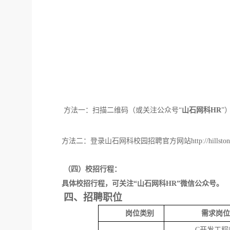
方法一：扫描二维码（或关注公众号
“
山石网科
H
R
”
方法二：登录山石网科校园招聘官方网站
http://hillst
（四）
校招
行程：
具体校招行程
，
可关注
“山石网科H
R
”微信公众号
。
四
、
招聘职位
岗位类别
需求岗位
C开发工程