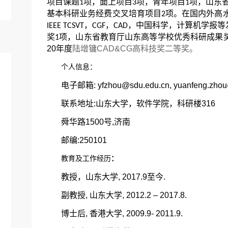
项目课题
项，面上项目
项，青年项目
项，山东
1
3
1
基本科研业务经费交叉培育项目
项。在国内外高
2
，
，
，中国科学，计算机学报等
IEEE TCSVT
CGF
CAD
奖
项，山东省教育厅山东高等学校优秀科研成果
1
20年度
陆增镛CAD&CG高科技奖二等奖。
个人信息：
电子邮箱: yfzhou@sdu.edu.cn, yuanfeng.zho
联系地址:山东大学，软件学院，科研楼316
舜华路1500号,济南
邮编:250101
教育及工作经历
：
教授，山东大学, 2017.9至今.
副教授, 山东大学, 2012.2 – 2017.8.
博士后, 香港大学, 2009.9- 2011.9.