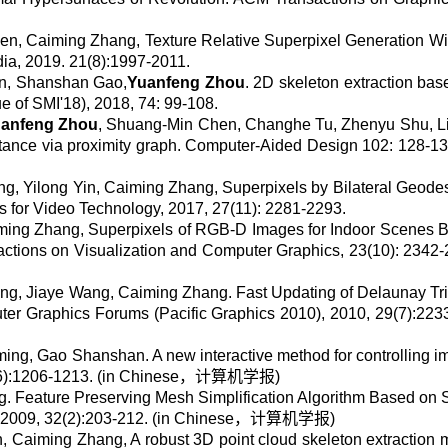
en, Caiming Zhang, Texture Relative Superpixel Generation Wi
dia
, 2019. 21(8):1997-2011.
in, Shanshan Gao,
Yuanfeng Zhou
. 2D skeleton extraction bas
ue of SMI'18), 2018, 74: 99-108.
anfeng Zhou
, Shuang-Min Chen, Changhe Tu, Zhenyu Shu, L
tance via proximity graph.
Computer-Aided Design
102: 128-13
g, Yilong Yin, Caiming Zhang, Superpixels by Bilateral Geodes
s for Video Technology
, 2017, 27(11): 2281-2293.
iming Zhang, Superpixels of RGB-D Images for Indoor Scenes 
ctions on Visualization and Computer Graphics
, 23(10): 2342
g, Jiaye Wang, Caiming Zhang. Fast Updating of Delaunay Tr
ter Graphics Forums
(Pacific Graphics 2010), 2010, 29(7):223
ng, Gao Shanshan. A new interactive method for controlling imp
2(6):1206-1213. (in Chinese，计算机学报)
g. Feature Preserving Mesh Simplification Algorithm Based on 
, 2009, 32(2):203-212. (in Chinese，计算机学报)
n, Caiming Zhang, A robust 3D point cloud skeleton extraction 