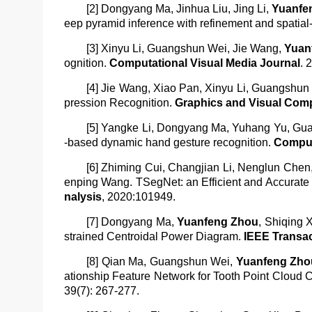
[2] Dongyang Ma, Jinhua Liu, Jing Li,
Yuanfe
eep pyramid inference with refinement and spatia
[3] Xinyu Li, Guangshun Wei, Jie Wang,
Yuan
ognition.
Computational Visual Media Journal
. 
[4] Jie Wang, Xiao Pan, Xinyu Li, Guangshun
pression Recognition.
Graphics and Visual Com
[5] Yangke Li, Dongyang Ma, Yuhang Yu, G
-based dynamic hand gesture recognition.
Compu
[6] Zhiming Cui, Changjian Li, Nenglun Ch
enping Wang. TSegNet: an Efficient and Accurat
nalysis
, 2020:101949.
[7] Dongyang Ma,
Yuanfeng Zhou
, Shiqing
strained Centroidal Power Diagram.
IEEE Transa
[8] Qian Ma, Guangshun Wei,
Yuanfeng Zho
ationship Feature Network for Tooth Point Cloud Cl
39(7): 267-277.