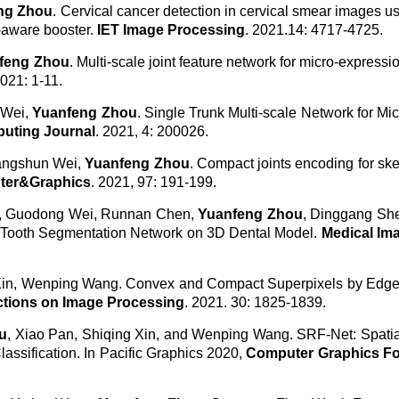
ng Zhou
. Cervical cancer detection in cervical smear images u
l-aware booster.
IET Image Processing
. 2021.14: 4717-4725.
feng Zhou
. Multi-scale joint feature network for micro-expressi
2021: 1-11.
 Wei,
Yuanfeng Zhou
. Single Trunk Multi-scale Network for Mi
puting Journal
. 2021, 4: 200026.
uangshun Wei,
Yuanfeng Zhou
. Compact joints encoding for sk
ter&Graphics
. 2021, 97: 191-199.
en, Guodong Wei, Runnan Chen,
Yuanfeng Zhou
, Dinggang Sh
e Tooth Segmentation Network on 3D Dental Model.
Medical Im
 Xin, Wenping Wang. Convex and Compact Superpixels by Edg
ctions on Image Processing
. 2021. 30: 1825-1839.
u
, Xiao Pan, Shiqing Xin, and Wenping Wang. SRF-Net: Spatia
assification. In Pacific Graphics 2020,
Computer Graphics F