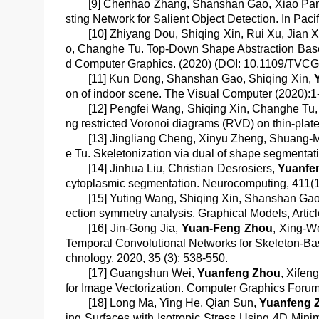
[9] Chenhao Zhang, Shanshan Gao, Xiao Pa
sting Network for Salient Object Detection. In Pac
[10] Zhiyang Dou, Shiqing Xin, Rui Xu, Jian 
o, Changhe Tu. Top-Down Shape Abstraction Bas
d Computer Graphics
. (2020) (DOI: 10.1109/TVC
[11] Kun Dong, Shanshan Gao, Shiqing Xin,
on of indoor scene.
The Visual Computer
(2020):1
[12] Pengfei Wang, Shiqing Xin, Changhe T
ng restricted Voronoi diagrams (RVD) on thin-plat
[13] Jingliang Cheng, Xinyu Zheng, Shuang-M
e Tu. Skeletonization via dual of shape segmentat
[14] Jinhua Liu, Christian Desrosiers,
Yuanfe
cytoplasmic segmentation.
Neurocomputing
, 411(
[15] Yuting Wang, Shiqing Xin, Shanshan Ga
ection symmetry analysis.
Graphical Models
, Arti
[16] Jin-Gong Jia,
Yuan-Feng Zhou
, Xing-W
Temporal Convolutional Networks for Skeleton-B
chnology
, 2020, 35 (3): 538-550.
[17] Guangshun Wei,
Yuanfeng Zhou
, Xifen
for Image Vectorization.
Computer Graphics Foru
[18] Long Ma, Ying He, Qian Sun,
Yuanfeng 
ing Surfaces with Isotropic Stress Using 4D Mini