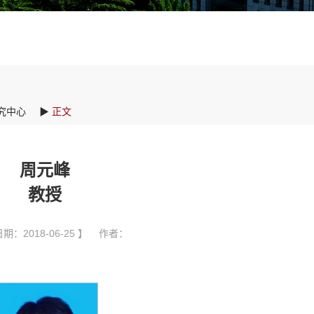
究中心
▶
正文
周元峰
教授
期：2018-06-25 】 作者：