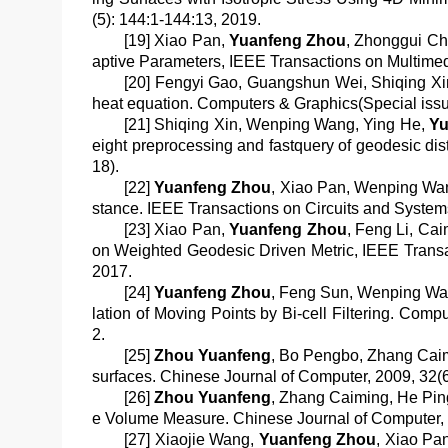
(5): 144:1-144:13, 2019.
[19] Xiao Pan,
Yuanfeng Zhou
, Zhonggui Ch
aptive Parameters,
IEEE Transactions on Multime
[20] Fengyi Gao, Guangshun Wei, Shiqing X
heat equation.
Computers & Graphics
(Special iss
[21] Shiqing Xin, Wenping Wang, Ying He,
Yu
eight preprocessing and fastquery of geodesic dis
18).
[22]
Yuanfeng Zhou
, Xiao Pan, Wenping Wan
stance.
IEEE Transactions on Circuits and System
[23] Xiao Pan,
Yuanfeng Zhou
, Feng Li, Ca
on Weighted Geodesic Driven Metric,
IEEE Transa
2017.
[24]
Yuanfeng Zhou
, Feng Sun, Wenping Wan
lation of Moving Points by Bi-cell Filtering.
Compu
2.
[25]
Zhou Yuanfeng
, Bo Pengbo, Zhang Caimi
surfaces.
Chinese Journal of Computer
, 2009, 3
[26]
Zhou Yuanfeng
, Zhang Caiming, He Pin
e Volume Measure.
Chinese Journal of Computer
[27] Xiaojie Wang,
Yuanfeng Zhou
, Xiao Pa