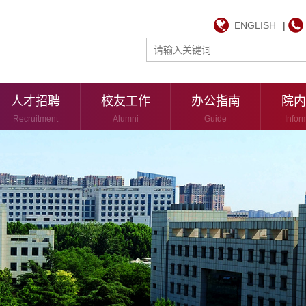
ENGLISH
|
人才招聘
校友工作
办公指南
院内
Recruitment
Alumni
Guide
Infor