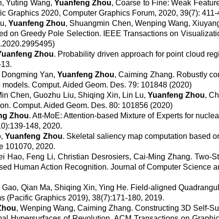
n, Yuting Wang,
Yuanfeng Zhou
, Coarse to Fine: Weak Featur
ific Graphics 2020,
Computer Graphics Forum
, 2020, 39(7): 411-
Xu,
Yuanfeng Zhou
, Shuangmin Chen, Wenping Wang, Xiuyan
ed on Greedy Pole Selection.
IEEE Transactions on Visualizati
G.2020.2995495)
Yuanfeng Zhou
. Probability driven approach for point cloud regi
-13.
u, Dongming Yan,
Yuanfeng Zhou
, Caiming Zhang. Robustly co
e models.
Comput. Aided Geom. Des.
79: 101848 (2020)
in Chen, Guozhu Liu, Shiqing Xin, Lin Lu,
Yuanfeng Zhou
, C
ion.
Comput. Aided Geom. Des.
80: 101856 (2020)
ng Zhou
. Att-MoE: Attention-based Mixture of Experts for nucle
10):139-148, 2020.
o,
Yuanfeng Zhou
. Skeletal saliency map computation based on
cle 101070, 2020.
ei Hao, Feng Li, Christian Desrosiers, Cai-Ming Zhang. Two-S
ased Human Action Recognition.
Journal of Computer Science a
g Gao, Qian Ma, Shiqing Xin, Ying He. Field-aligned Quadrangul
ms
(Pacific Graphics 2019), 38(7):171-180, 2019.
Zhou
, Wenping Wang, Caiming Zhang. Constructing 3D Self-Su
mal Hypersurfaces of Revolution.
ACM Transactions on Graphi