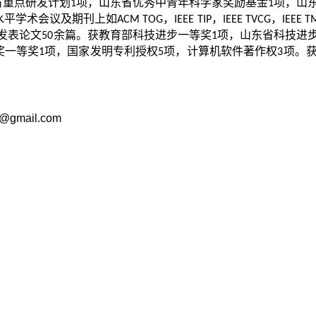
省重点研发计划
项，山东省优秀中青年科学家奖励基金
项，山
1
1
水平学术会议及期刊上如
，
，
，
ACM TOG
IEEE TIP
IEEE TVCG
IEEE 
发表论文
余篇。获教育部科技进步一等奖
项，山东省科技进
50
1
奖一等奖
项，国家发明专利授权
项，计算机软件著作权
项。获
1
5
3
u@gmail.com