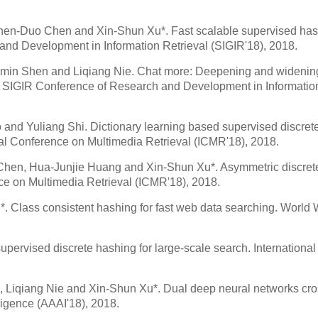
Zhen-Duo Chen and Xin-Shun Xu*. Fast scalable supervised has
nd Development in Information Retrieval (SIGIR'18), 2018.
min Shen and Liqiang Nie. Chat more: Deepening and widenin
CM SIGIR Conference of Research and Development in Informatio
and Yuliang Shi. Dictionary learning based supervised discret
nal Conference on Multimedia Retrieval (ICMR'18), 2018.
hen, Hua-Junjie Huang and Xin-Shun Xu*. Asymmetric discret
e on Multimedia Retrieval (ICMR'18), 2018.
 Class consistent hashing for fast web data searching. World
ervised discrete hashing for large-scale search. International
 Liqiang Nie and Xin-Shun Xu*. Dual deep neural networks cro
ligence (AAAI'18), 2018.