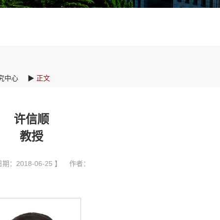
究中心
▶
正文
许信顺
教授
期：2018-06-25 】 作者：