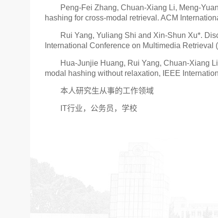
Peng-Fei Zhang, Chuan-Xiang Li, Meng-Yuan L
hashing for cross-modal retrieval. ACM Internatio
Rui Yang, Yuliang Shi and Xin-Shun Xu*. Discr
International Conference on Multimedia Retrieval 
Hua-Junjie Huang, Rui Yang, Chuan-Xiang Li
modal hashing without relaxation, IEEE Internati
本人研究生从事的工作领域
IT行业，公务员，学校