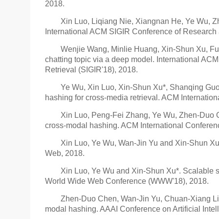
2018.
Xin Luo, Liqiang Nie, Xiangnan He, Ye Wu, 
International ACM SIGIR Conference of Research a
Wenjie Wang, Minlie Huang, Xin-Shun Xu, Fu
chatting topic via a deep model. International A
Retrieval (SIGIR'18), 2018.
Ye Wu, Xin Luo, Xin-Shun Xu*, Shanqing Guo 
hashing for cross-media retrieval. ACM Internatio
Xin Luo, Peng-Fei Zhang, Ye Wu, Zhen-Duo C
cross-modal hashing. ACM International Conferenc
Xin Luo, Ye Wu, Wan-Jin Yu and Xin-Shun Xu*.
Web, 2018.
Xin Luo, Ye Wu and Xin-Shun Xu*. Scalable sup
World Wide Web Conference (WWW'18), 2018.
Zhen-Duo Chen, Wan-Jin Yu, Chuan-Xiang Li,
modal hashing. AAAI Conference on Artificial Intel