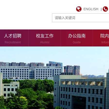
ENGLISH
|
人才招聘
校友工作
办公指南
院内
Recruitment
Alumni
Guide
Infor