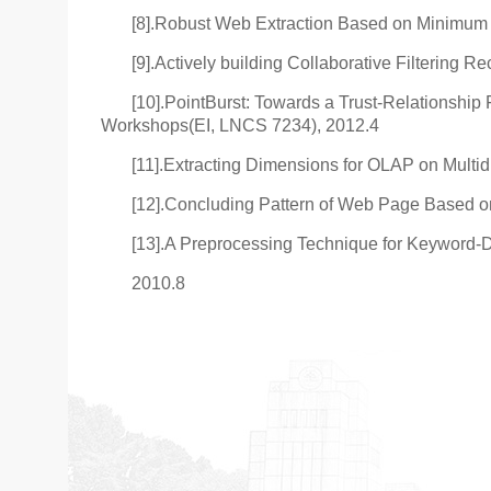
[8].Robust Web Extraction Based on Minimum C
[9].Actively building Collaborative Filterin
[10].PointBurst: Towards a Trust-Relations
Workshops(EI, LNCS 7234), 2012.4
[11].Extracting Dimensions for OLAP on Mult
[12].Concluding Pattern of Web Page Based o
[13].A Preprocessing Technique for Keyword-
2010.8