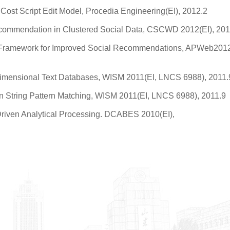
ost Script Edit Model, Procedia Engineering(EI), 2012.2
g Recommendation in Clustered Social Data, CSCWD 2012(EI), 20
hip Framework for Improved Social Recommendations, APWeb201
idimensional Text Databases, WISM 2011(EI, LNCS 6988), 2011.
n String Pattern Matching, WISM 2011(EI, LNCS 6988), 2011.9
Driven Analytical Processing. DCABES 2010(EI),