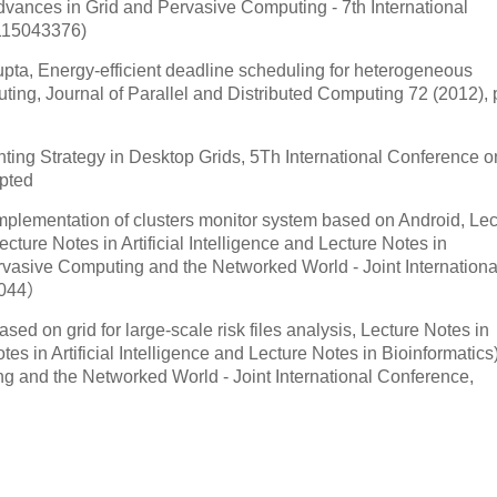
dvances in Grid and Pervasive Computing - 7th International
115043376)
ta, Energy-efficient deadline scheduling for heterogeneous
ting, Journal of Parallel and Distributed Computing 72 (2012), 
ing Strategy in Desktop Grids, 5Th International Conference o
epted
plementation of clusters monitor system based on Android, Lec
ture Notes in Artificial Intelligence and Lecture Notes in
rvasive Computing and the Networked World - Joint Internationa
7044）
sed on grid for large-scale risk files analysis, Lecture Notes in
 in Artificial Intelligence and Lecture Notes in Bioinformatics)
 and the Networked World - Joint International Conference,