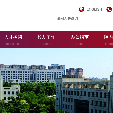
ENGLISH
|
人才招聘
校友工作
办公指南
院内
Recruitment
Alumni
Guide
Infor