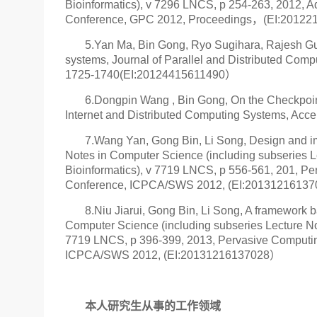
Bioinformatics), v 7296 LNCS, p 254-263, 2012, A
Conference, GPC 2012, Proceedings，(EI:20122
5.Yan Ma, Bin Gong, Ryo Sugihara, Rajesh Gup
systems, Journal of Parallel and Distributed Compu
1725-1740(EI:20124415611490）
6.Dongpin Wang , Bin Gong, On the Checkpoint
Internet and Distributed Computing Systems, Acc
7.Wang Yan, Gong Bin, Li Song, Design and im
Notes in Computer Science (including subseries Lec
Bioinformatics), v 7719 LNCS, p 556-561, 201, Pe
Conference, ICPCA/SWS 2012, (EI:2013121613
8.Niu Jiarui, Gong Bin, Li Song, A framework ba
Computer Science (including subseries Lecture Notes
7719 LNCS, p 396-399, 2013, Pervasive Computing
ICPCA/SWS 2012, (EI:20131216137028）
本人研究生从事的工作领域