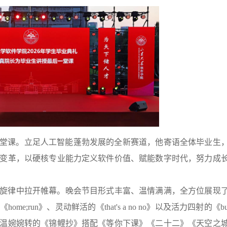
后一堂课。立足人工智能蓬勃发展的全新赛道，他寄语全体毕业生
变革，以硬核专业能力定义软件价值、赋能数字时代，努力成
旋律中拉开帷幕。晚会节目形式丰富、温情满满，全方位展现
un》、灵动鲜活的《that's a no no》以及活力四射的《burn
；温婉婉转的《锦鲤抄》搭配《等你下课》《二十二》《天空之