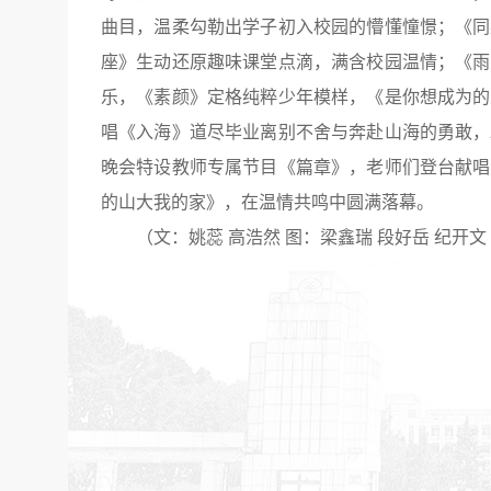
曲目，温柔勾勒出学子初入校园的懵懂憧憬；《同
座》生动还原趣味课堂点滴，满含校园温情；《雨
乐，《素颜》定格纯粹少年模样，《是你想成为的
唱《入海》道尽毕业离别不舍与奔赴山海的勇敢，
晚会特设教师专属节目《篇章》，老师们登台献唱
的山大我的家》，在温情共鸣中圆满落幕。
（文：姚蕊 高浩然 图：梁鑫瑞 段好岳 纪开