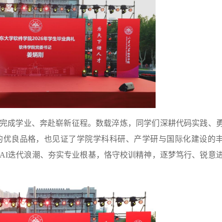
圆满完成学业、奔赴崭新征程。数载淬炼，同学们深耕代码实践、
的优良品格，也见证了学院学科科研、产学研与国际化建设的
AI迭代浪潮、夯实专业根基，恪守校训精神，逐梦笃行、锐意