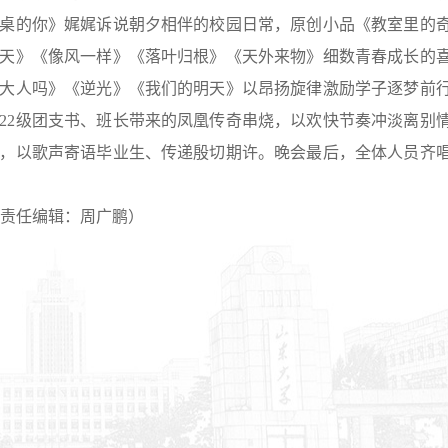
桌的你》娓娓诉说朝夕相伴的校园日常，原创小品《教室里的
天》《像风一样》《落叶归根》《天外来物》细数青春成长的
大人吗》《逆光》《我们的明天》以昂扬旋律激励学子逐梦前
22级团支书、班长带来的凤凰传奇串烧，以欢快节奏冲淡离别
，以歌声寄语毕业生、传递殷切期许。晚会最后，全体人员齐
文 责任编辑：周广鹏）