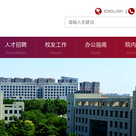
ENGLISH
|
人才招聘
校友工作
办公指南
院内
Recruitment
Alumni
Guide
Infor