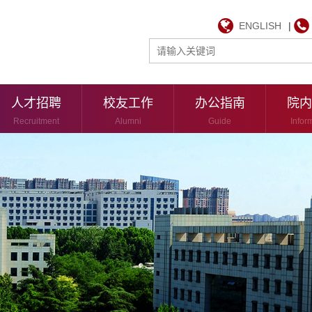
ENGLISH
|
人才招聘
校友工作
办公指南
院内
Recruitment
Alumni
Guide
Infor