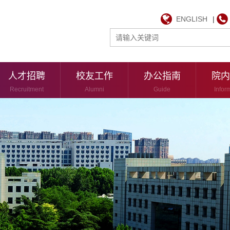
ENGLISH
|
人才招聘
校友工作
办公指南
院内
Recruitment
Alumni
Guide
Infor