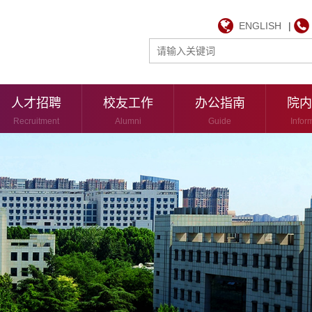
ENGLISH
|
人才招聘
校友工作
办公指南
院内
Recruitment
Alumni
Guide
Infor