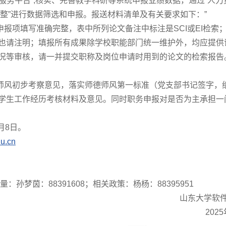
服务平台”,核实、完善教学科研等系统申报业绩数据，通过“人力
调整”进行数据筛选和申报。报送材料清单及有关要求如下：”
报项填写准确完整，表中所列论文备注中标注是SCI或EI检索；
也请注明；填报所有成果除学校职能部门统一维护外，均应提供
况等审核，请一并提交职称及岗位申请时用到的论文的检索报告
师风初步考察意见，落实师德师风第一标准（党支部书记签字，
学生工作经历考核材料及意见。同时职务申报对是否为主承担一
月8日。
u.cn
：孙梦茵：88391608；相关政策：杨杨：88395951
山东大学软
202