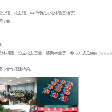
、校史馆、校友馆、中华传统文化体验基地等）；
研讨会；
务；
级集体捐赠、设立校友基金、奖助学金等，参与方式见
https://www.s
流与合作搭建桥梁。