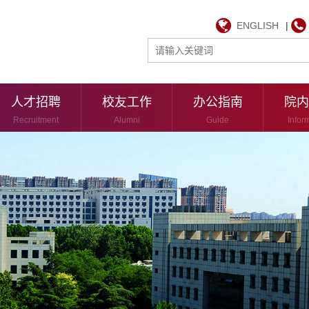
ENGLISH
|
人才招聘
校友工作
办公指南
院内
Recruitment
Alumni
Guide
Infor