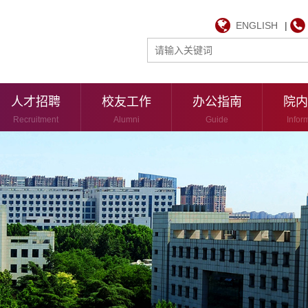
ENGLISH
|
人才招聘
校友工作
办公指南
院内
Recruitment
Alumni
Guide
Infor