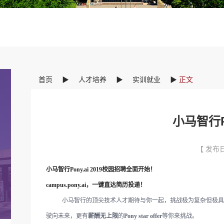
首页
▶
人才培养
▶
实训就业
▶
正文
小马智行Po
【 发布日
小马智行
Pony.ai 2019校园招聘全面开始！
campus.pony.ai，一键直达简历投递！
小马智行的顶尖技术人才期待与你一起，挑战极为复杂但极具
驶向未来，更有
薪酬无上限
的
Pony star offer
等你来挑战。