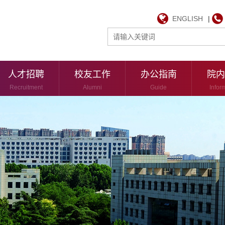
ENGLISH
|
人才招聘
校友工作
办公指南
院内
Recruitment
Alumni
Guide
Infor