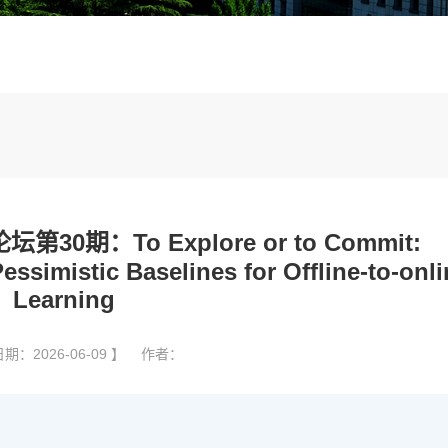
0期：To Explore or to Commit:
ssimistic Baselines for Offline-to-onli
Learning
期：2026-06-09 】 作者：