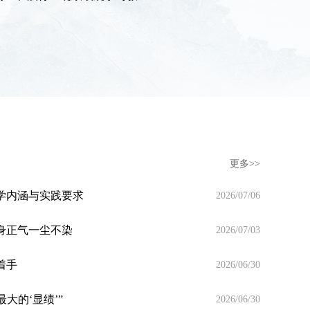
确政绩观读书班…
软
更多>>
科学内涵与实践要求
2026/07/06
一身正气一尘不染
2026/07/03
着手
2026/06/30
最大的‘显绩’”
2026/06/30