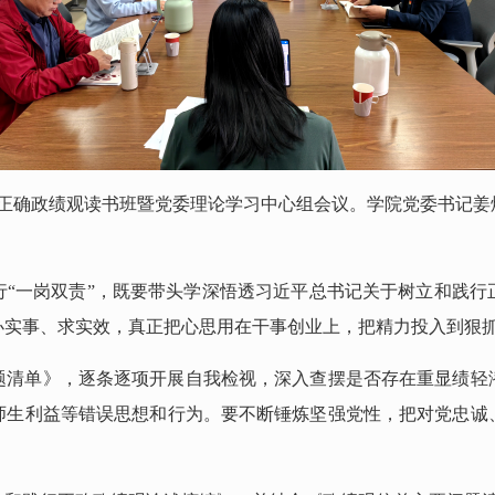
行正确政绩观读书班暨党委理论学习中心组会议。学院党委书记
行“一岗双责”，既要带头学深悟透习近平总书记关于树立和践行
办实事、求实效，真正把心思用在干事创业上，把精力投入到狠
题清单》，逐条逐项开展自我检视，深入查摆是否存在重显绩轻
师生利益等错误思想和行为。要不断锤炼坚强党性，把对党忠诚